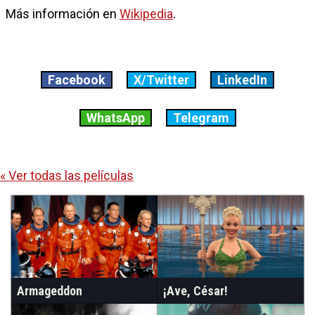
Más información en
Wikipedia
.
Facebook
X/Twitter
LinkedIn
WhatsApp
Telegram
« Ver todas las películas
Armageddon
¡Ave, César!