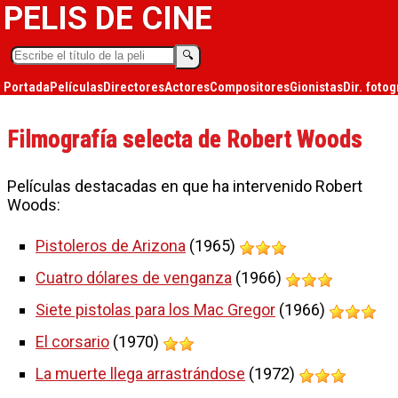
PELIS DE CINE
🔍︎
Portada
Películas
Directores
Actores
Compositores
Gionistas
Dir. fotog
Filmografía selecta de Robert Woods
Películas destacadas en que ha intervenido Robert
Woods:
Pistoleros de Arizona
(1965)
Cuatro dólares de venganza
(1966)
Siete pistolas para los Mac Gregor
(1966)
El corsario
(1970)
La muerte llega arrastrándose
(1972)