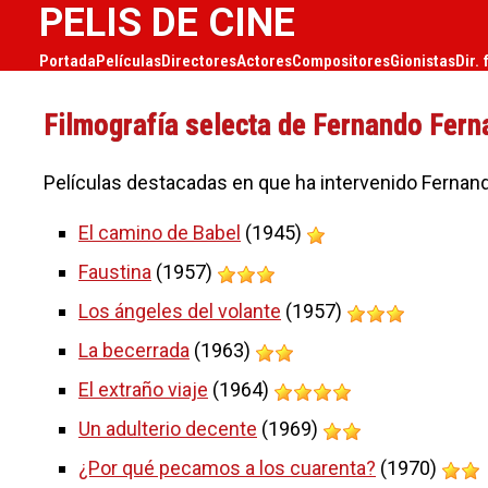
PELIS DE CINE
Portada
Películas
Directores
Actores
Compositores
Gionistas
Dir. 
Filmografía selecta de Fernando Fer
Películas destacadas en que ha intervenido Ferna
El camino de Babel
(1945)
Faustina
(1957)
Los ángeles del volante
(1957)
La becerrada
(1963)
El extraño viaje
(1964)
Un adulterio decente
(1969)
¿Por qué pecamos a los cuarenta?
(1970)