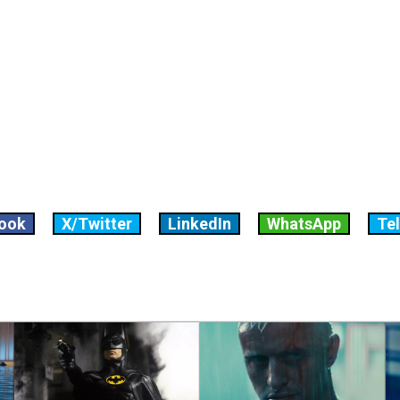
ook
X/Twitter
LinkedIn
WhatsApp
Te