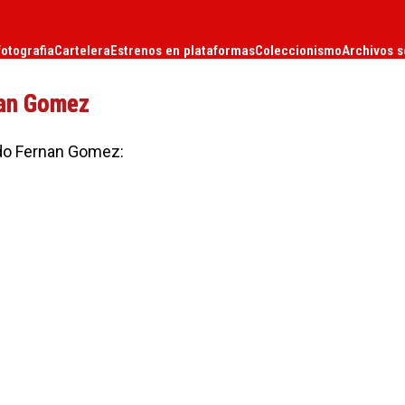
fotografia
Cartelera
Estrenos en plataformas
Coleccionismo
Archivos s
nan Gomez
ndo Fernan Gomez: