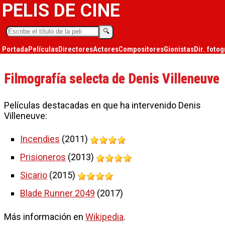
PELIS DE CINE
🔍︎
Portada
Películas
Directores
Actores
Compositores
Gionistas
Dir. fotog
Filmografía selecta de Denis Villeneuve
Películas destacadas en que ha intervenido Denis
Villeneuve:
Incendies
(2011)
Prisioneros
(2013)
Sicario
(2015)
Blade Runner 2049
(2017)
Más información en
Wikipedia
.