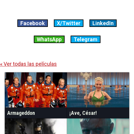
Facebook
X/Twitter
LinkedIn
WhatsApp
Telegram
« Ver todas las películas
Armageddon
¡Ave, César!