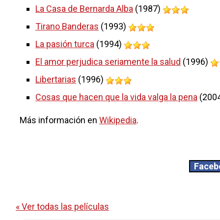
La Casa de Bernarda Alba
(1987)
Tirano Banderas
(1993)
La pasión turca
(1994)
El amor perjudica seriamente la salud
(1996)
Libertarias
(1996)
Cosas que hacen que la vida valga la pena
(200
Más información en
Wikipedia
.
Faceb
« Ver todas las películas