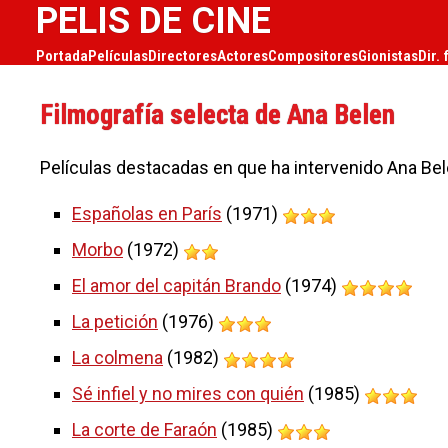
PELIS DE CINE
Portada
Películas
Directores
Actores
Compositores
Gionistas
Dir. 
Filmografía selecta de Ana Belen
Películas destacadas en que ha intervenido Ana Bel
Españolas en París
(1971)
Morbo
(1972)
El amor del capitán Brando
(1974)
La petición
(1976)
La colmena
(1982)
Sé infiel y no mires con quién
(1985)
La corte de Faraón
(1985)