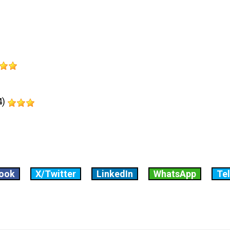
4)
ook
X/Twitter
LinkedIn
WhatsApp
Te