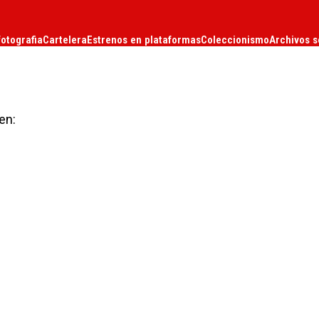
fotografia
Cartelera
Estrenos en plataformas
Coleccionismo
Archivos s
en: