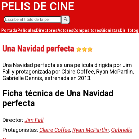
PELIS DE CINE
🔍︎
Portada
Películas
Directores
Actores
Compositores
Gionistas
Dir. fotog
Una Navidad perfecta
Una Navidad perfecta es una película dirigida por Jim
Fall y protagonizada por Claire Coffee, Ryan McPartlin,
Gabrielle Dennis, estrenada en 2013.
Ficha técnica de Una Navidad
perfecta
Director:
Jim Fall
Protagonistas:
Claire Coffee
,
Ryan McPartlin
,
Gabrielle