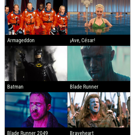
Armageddon
¡Ave, César!
Batman
Blade Runner
Blade Runner 2049
Braveheart