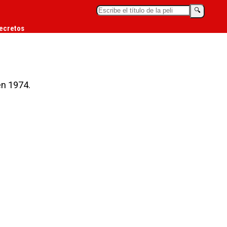
🔍︎
ecretos
en 1974.