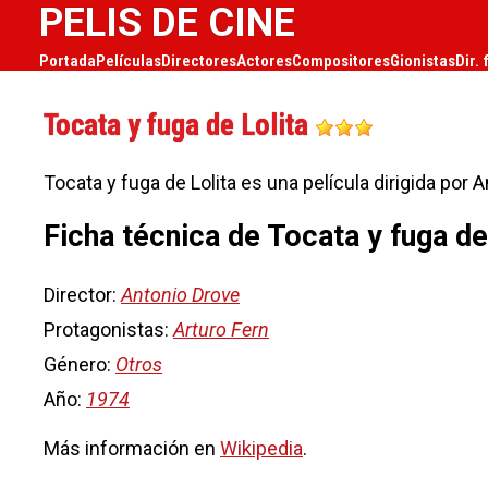
PELIS DE CINE
Portada
Películas
Directores
Actores
Compositores
Gionistas
Dir. 
Tocata y fuga de Lolita
Tocata y fuga de Lolita es una película dirigida por
Ficha técnica de Tocata y fuga de
Director:
Antonio Drove
Protagonistas:
Arturo Fern
Género:
Otros
Año:
1974
Más información en
Wikipedia
.