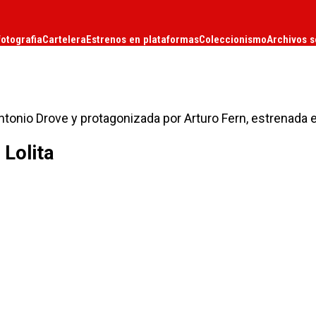
fotografia
Cartelera
Estrenos en plataformas
Coleccionismo
Archivos s
 Antonio Drove y protagonizada por Arturo Fern, estrenada 
 Lolita