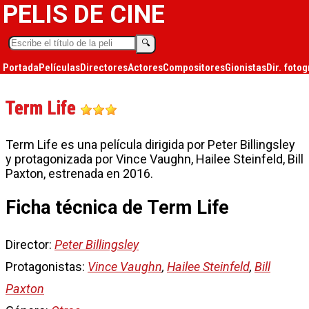
PELIS DE CINE
🔍︎
Portada
Películas
Directores
Actores
Compositores
Gionistas
Dir. fotog
Term Life
Term Life es una película dirigida por Peter Billingsley
y protagonizada por Vince Vaughn, Hailee Steinfeld, Bill
Paxton, estrenada en 2016.
Ficha técnica de Term Life
Director:
Peter Billingsley
Protagonistas:
Vince Vaughn
,
Hailee Steinfeld
,
Bill
Paxton