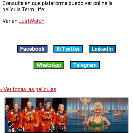
Consulta en que plataforma puedo ver online la
película Term Life:
Ver en
JustWatch
Facebook
X/Twitter
LinkedIn
WhatsApp
Telegram
« Ver todas las películas