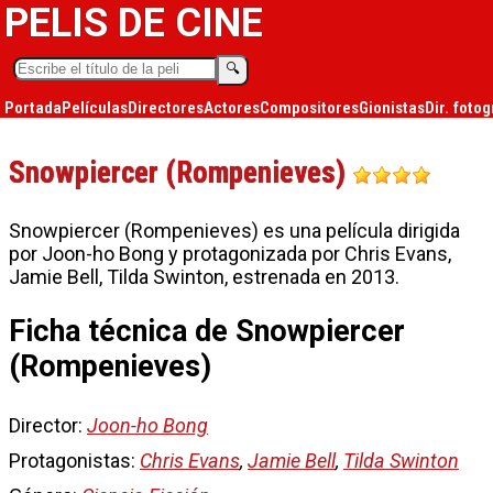
PELIS DE CINE
🔍︎
Portada
Películas
Directores
Actores
Compositores
Gionistas
Dir. fotog
Snowpiercer (Rompenieves)
Snowpiercer (Rompenieves) es una película dirigida
por Joon-ho Bong y protagonizada por Chris Evans,
Jamie Bell, Tilda Swinton, estrenada en 2013.
Ficha técnica de Snowpiercer
(Rompenieves)
Director:
Joon-ho Bong
Protagonistas:
Chris Evans
,
Jamie Bell
,
Tilda Swinton