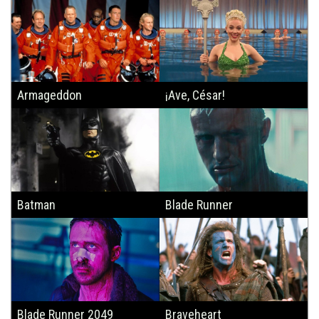
Armageddon
¡Ave, César!
Batman
Blade Runner
Blade Runner 2049
Braveheart