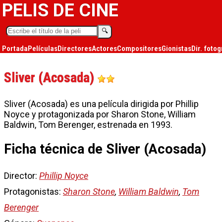
PELIS DE CINE
🔍︎
Portada
Películas
Directores
Actores
Compositores
Gionistas
Dir. fotog
Sliver (Acosada)
Sliver (Acosada) es una película dirigida por Phillip
Noyce y protagonizada por Sharon Stone, William
Baldwin, Tom Berenger, estrenada en 1993.
Ficha técnica de Sliver (Acosada)
Director:
Phillip Noyce
Protagonistas:
Sharon Stone
,
William Baldwin
,
Tom
Berenger