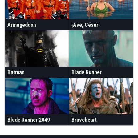
Armageddon
¡Ave, César!
Batman
Blade Runner
Blade Runner 2049
Braveheart