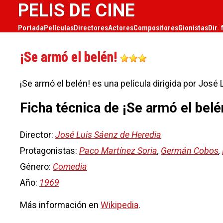
PELIS DE CINE
Portada
Películas
Directores
Actores
Compositores
Gionistas
Dir. 
¡Se armó el belén!
¡Se armó el belén! es una película dirigida por Jos
Ficha técnica de ¡Se armó el belé
Director:
José Luis Sáenz de Heredia
Protagonistas:
Paco Martínez Soria
,
Germán Cobos
,
Género:
Comedia
Año:
1969
Más información en
Wikipedia
.