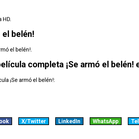
a HD.
 el belén!
rmó el belén!.
película completa ¡Se armó el belén! 
ula ¡Se armó el belén!:
ook
X/Twitter
LinkedIn
WhatsApp
Te