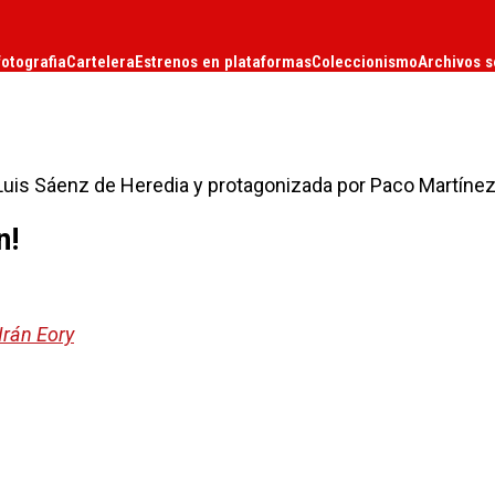
fotografia
Cartelera
Estrenos en plataformas
Coleccionismo
Archivos s
é Luis Sáenz de Heredia y protagonizada por Paco Martíne
n!
Irán Eory