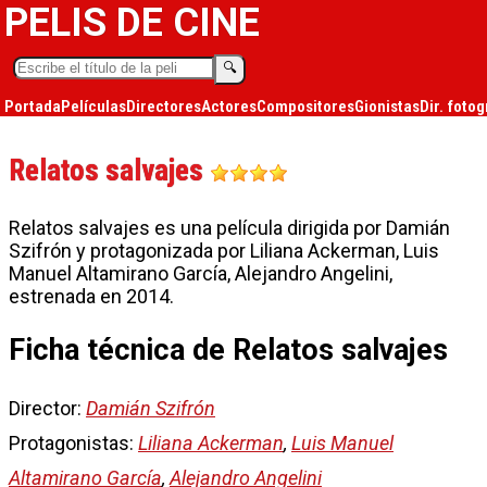
PELIS DE CINE
🔍︎
Portada
Películas
Directores
Actores
Compositores
Gionistas
Dir. fotog
Relatos salvajes
Relatos salvajes es una película dirigida por Damián
Szifrón y protagonizada por Liliana Ackerman, Luis
Manuel Altamirano García, Alejandro Angelini,
estrenada en 2014.
Ficha técnica de Relatos salvajes
Director:
Damián Szifrón
Protagonistas:
Liliana Ackerman
,
Luis Manuel
Altamirano García
,
Alejandro Angelini