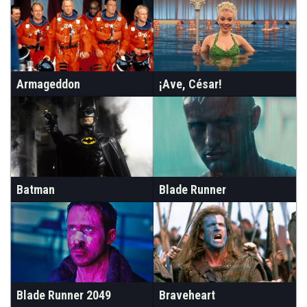
Armageddon
¡Ave, César!
Batman
Blade Runner
Blade Runner 2049
Braveheart