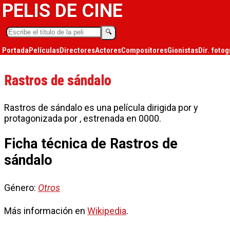
PELIS DE CINE
🔍︎
Portada
Películas
Directores
Actores
Compositores
Gionistas
Dir. fotog
Rastros de sándalo
Rastros de sándalo es una película dirigida por y
protagonizada por , estrenada en 0000.
Ficha técnica de Rastros de
sándalo
Género:
Otros
Más información en
Wikipedia
.