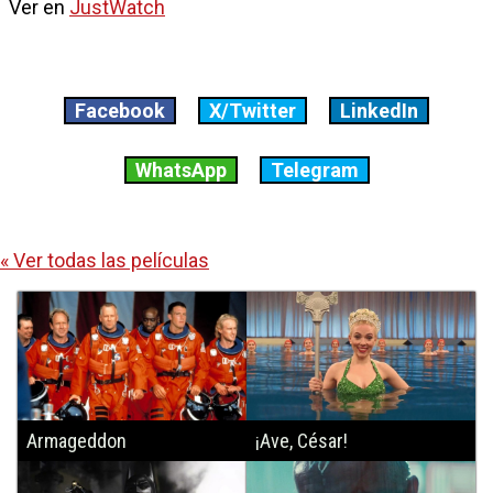
Ver en
JustWatch
Facebook
X/Twitter
LinkedIn
WhatsApp
Telegram
« Ver todas las películas
Armageddon
¡Ave, César!