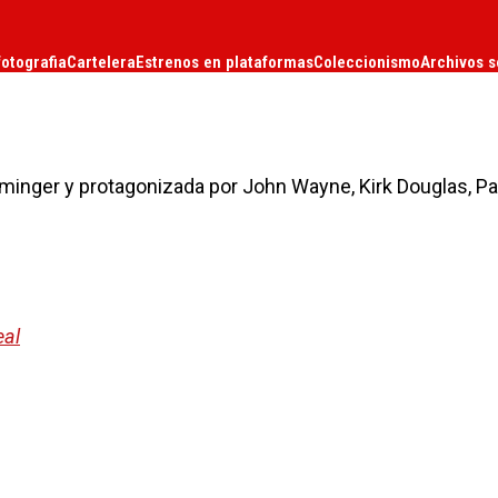
fotografia
Cartelera
Estrenos en plataformas
Coleccionismo
Archivos s
reminger y protagonizada por John Wayne, Kirk Douglas, Pa
eal