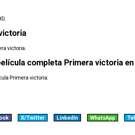
HD.
victoria
ra victoria.
película completa Primera victoria e
ula Primera victoria:
ook
X/Twitter
LinkedIn
WhatsApp
Te