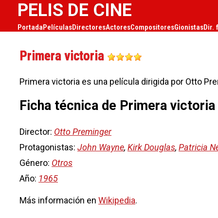
PELIS DE CINE
Portada
Películas
Directores
Actores
Compositores
Gionistas
Dir. 
Primera victoria
Primera victoria es una película dirigida por Otto P
Ficha técnica de Primera victoria
Director:
Otto Preminger
Protagonistas:
John Wayne
,
Kirk Douglas
,
Patricia N
Género:
Otros
Año:
1965
Más información en
Wikipedia
.