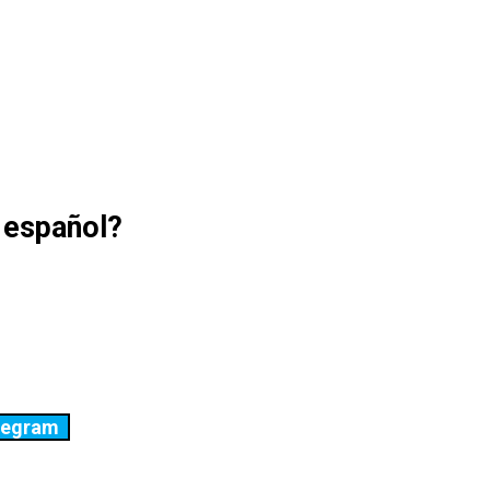
n español?
legram