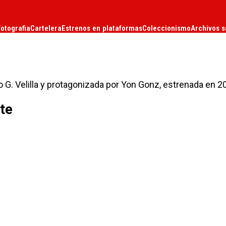
fotografia
Cartelera
Estrenos en plataformas
Coleccionismo
Archivos s
o G. Velilla y protagonizada por Yon Gonz, estrenada en 2
rte