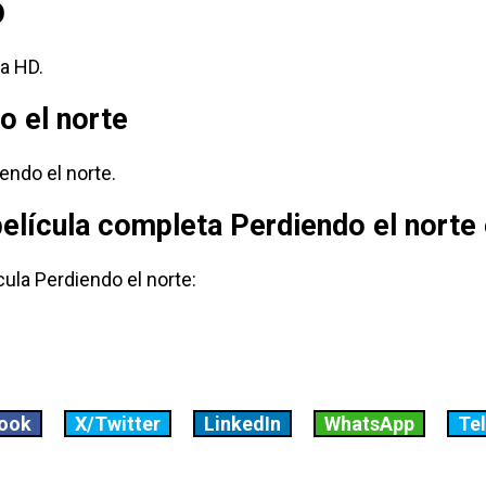
D
a HD.
o el norte
endo el norte.
película completa Perdiendo el norte
cula Perdiendo el norte:
ook
X/Twitter
LinkedIn
WhatsApp
Te