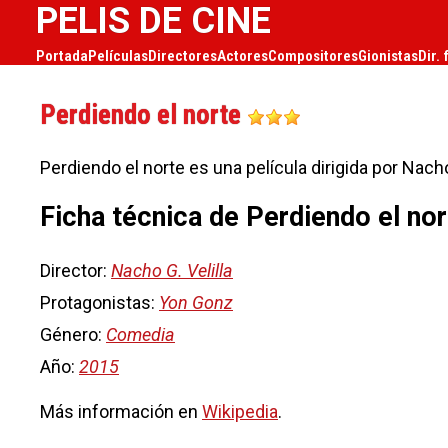
PELIS DE CINE
Portada
Películas
Directores
Actores
Compositores
Gionistas
Dir. 
Perdiendo el norte
Perdiendo el norte es una película dirigida por Nach
Ficha técnica de Perdiendo el no
Director:
Nacho G. Velilla
Protagonistas:
Yon Gonz
Género:
Comedia
Año:
2015
Más información en
Wikipedia
.