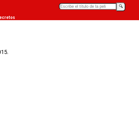
🔍︎
ecretos
015.