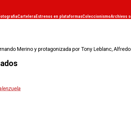
fotografia
Cartelera
Estrenos en plataformas
Coleccionismo
Archivos s
ernando Merino y protagonizada por Tony Leblanc, Alfredo
lados
alenzuela