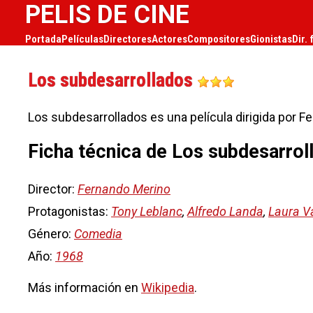
PELIS DE CINE
Portada
Películas
Directores
Actores
Compositores
Gionistas
Dir. 
Los subdesarrollados
Los subdesarrollados es una película dirigida por F
Ficha técnica de Los subdesarrol
Director:
Fernando Merino
Protagonistas:
Tony Leblanc
,
Alfredo Landa
,
Laura V
Género:
Comedia
Año:
1968
Más información en
Wikipedia
.