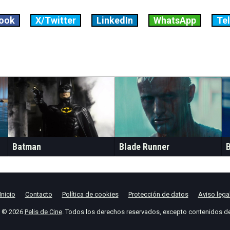
ook
X/Twitter
LinkedIn
WhatsApp
Te
Batman
Blade Runner
Inicio
Contacto
Política de cookies
Protección de datos
Aviso lega
t © 2026
Pelis de Cine
. Todos los derechos reservados, excepto contenidos de