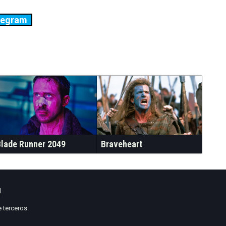
legram
Blade Runner 2049
Braveheart
l
 terceros.