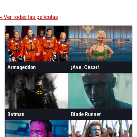
« Ver todas las películas
Armageddon
¡Ave, César!
Batman
Blade Runner