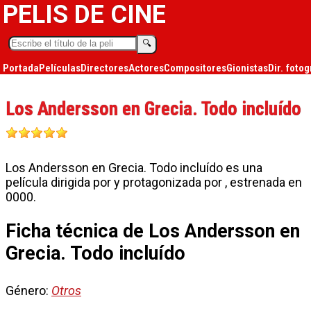
PELIS DE CINE
🔍︎
Portada
Películas
Directores
Actores
Compositores
Gionistas
Dir. fotog
Los Andersson en Grecia. Todo incluído
Los Andersson en Grecia. Todo incluído es una
película dirigida por y protagonizada por , estrenada en
0000.
Ficha técnica de Los Andersson en
Grecia. Todo incluído
Género:
Otros