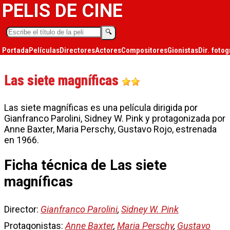
PELIS DE CINE
🔍︎
Portada
Películas
Directores
Actores
Compositores
Gionistas
Dir. fotog
Las siete magníficas
Las siete magníficas es una película dirigida por
Gianfranco Parolini, Sidney W. Pink y protagonizada por
Anne Baxter, Maria Perschy, Gustavo Rojo, estrenada
en 1966.
Ficha técnica de Las siete
magníficas
Director:
Gianfranco Parolini
,
Sidney W. Pink
Protagonistas:
Anne Baxter
,
Maria Perschy
,
Gustavo