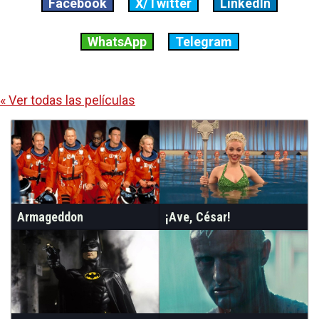
Facebook
X/Twitter
LinkedIn
WhatsApp
Telegram
« Ver todas las películas
Armageddon
¡Ave, César!