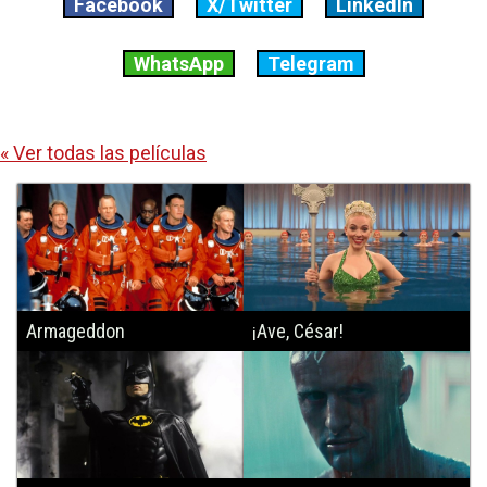
Facebook
X/Twitter
LinkedIn
WhatsApp
Telegram
« Ver todas las películas
Armageddon
¡Ave, César!