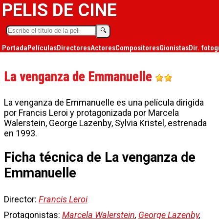
PELIS DE CINE
🔍︎
Portada
Películas
Directores
Actores
Compositores
Gionistas
Dir. fotog
La venganza de Emmanuelle
La venganza de Emmanuelle es una película dirigida
por Francis Leroi y protagonizada por Marcela
Walerstein, George Lazenby, Sylvia Kristel, estrenada
en 1993.
Ficha técnica de La venganza de
Emmanuelle
Director:
Francis Leroi
Protagonistas:
Marcela Walerstein
,
George Lazenby
,