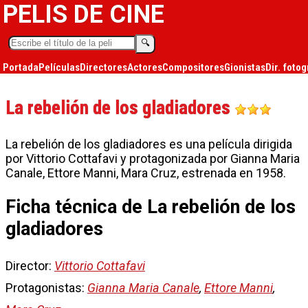
PELIS DE CINE
🔍︎
Portada
Películas
Directores
Actores
Compositores
Gionistas
Dir. fotog
La rebelión de los gladiadores
La rebelión de los gladiadores es una película dirigida
por Vittorio Cottafavi y protagonizada por Gianna Maria
Canale, Ettore Manni, Mara Cruz, estrenada en 1958.
Ficha técnica de La rebelión de los
gladiadores
Director:
Vittorio Cottafavi
Protagonistas:
Gianna Maria Canale
,
Ettore Manni
,