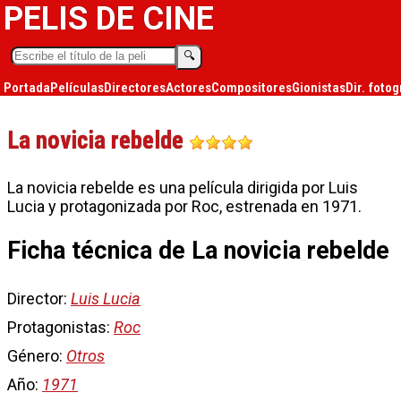
PELIS DE CINE
🔍︎
Portada
Películas
Directores
Actores
Compositores
Gionistas
Dir. fotog
La novicia rebelde
La novicia rebelde es una película dirigida por Luis
Lucia y protagonizada por Roc, estrenada en 1971.
Ficha técnica de La novicia rebelde
Director:
Luis Lucia
Protagonistas:
Roc
Género:
Otros
Año:
1971