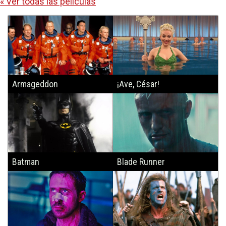
« Ver todas las películas
Armageddon
¡Ave, César!
Batman
Blade Runner