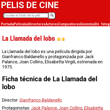
PELIS DE CINE
🔍︎
Portada
Películas
Directores
Actores
Compositores
Gionistas
Dir. fotog
La Llamada del lobo
La Llamada del lobo es una película dirigida por
Gianfranco Baldanello y protagonizada por Jack
Palance, Joan Collins, Elisabetta Virgili, estrenada en
1975.
Ficha técnica de La Llamada del
lobo
Director:
Gianfranco Baldanello
Protagonistas:
Jack Palance
,
Joan Collins
,
Elisabetta