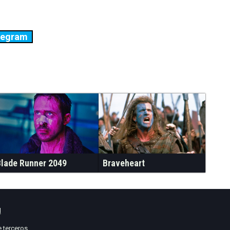
legram
Blade Runner 2049
Braveheart
l
 terceros.