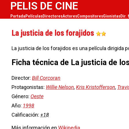
PELIS DE CINE
Portada
Películas
Directores
Actores
Compositores
Gionistas
Dir. 
La justicia de los forajidos
La justicia de los forajidos es una película dirigida 
Ficha técnica de La justicia de lo
Director:
Bill Corcoran
Protagonistas:
Willie Nelson
,
Kris Kristofferson
,
Travis
Género:
Oeste
Año:
1998
Calificación:
+18
Más información en
Wikipedia
.