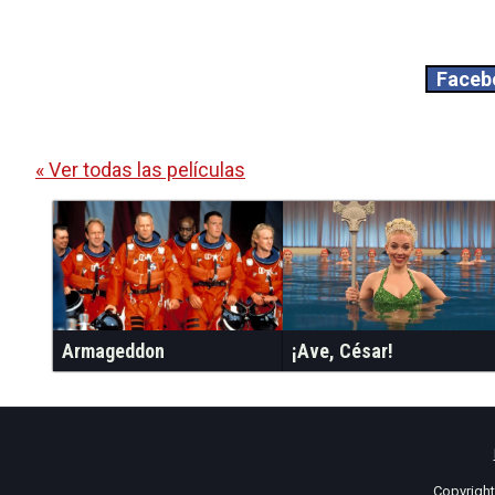
Faceb
« Ver todas las películas
Armageddon
¡Ave, César!
Copyrigh