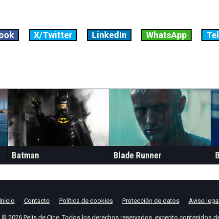
ook
X/Twitter
LinkedIn
WhatsApp
Te
Batman
Blade Runner
Inicio
Contacto
Política de cookies
Protección de datos
Aviso lega
t © 2026
Pelis de Cine
. Todos los derechos reservados, excepto contenidos de