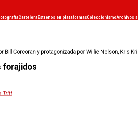
fotografia
Cartelera
Estrenos en plataformas
Coleccionismo
Archivos s
por Bill Corcoran y protagonizada por Willie Nelson, Kris Kr
s forajidos
 Tritt