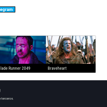
legram
lade Runner 2049
Braveheart
l
 terceros.