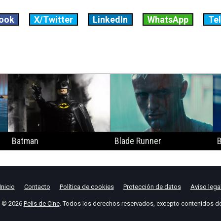
ook
X/Twitter
LinkedIn
WhatsApp
Te
Batman
Blade Runner
B
Inicio
Contacto
Política de cookies
Protección de datos
Aviso lega
t © 2026
Pelis de Cine
. Todos los derechos reservados, excepto contenidos de