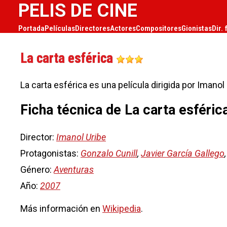
PELIS DE CINE
Portada
Películas
Directores
Actores
Compositores
Gionistas
Dir. 
La carta esférica
La carta esférica es una película dirigida por Imanol
Ficha técnica de La carta esféric
Director:
Imanol Uribe
Protagonistas:
Gonzalo Cunill
,
Javier García Gallego
Género:
Aventuras
Año:
2007
Más información en
Wikipedia
.