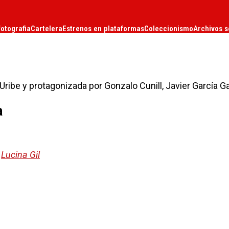
fotografia
Cartelera
Estrenos en plataformas
Coleccionismo
Archivos s
 Uribe y protagonizada por Gonzalo Cunill, Javier García G
a
,
Lucina Gil