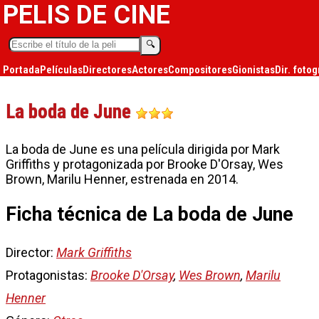
PELIS DE CINE
🔍︎
Portada
Películas
Directores
Actores
Compositores
Gionistas
Dir. fotog
La boda de June
La boda de June es una película dirigida por Mark
Griffiths y protagonizada por Brooke D'Orsay, Wes
Brown, Marilu Henner, estrenada en 2014.
Ficha técnica de La boda de June
Director:
Mark Griffiths
Protagonistas:
Brooke D'Orsay
,
Wes Brown
,
Marilu
Henner