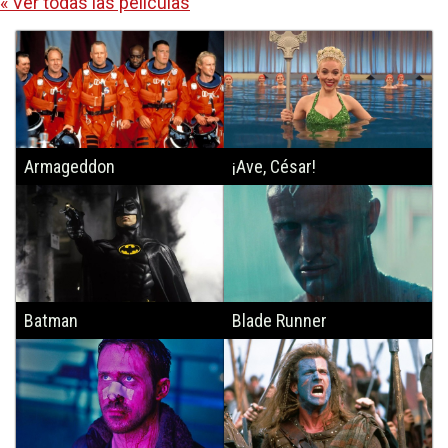
« Ver todas las películas
Armageddon
¡Ave, César!
Batman
Blade Runner