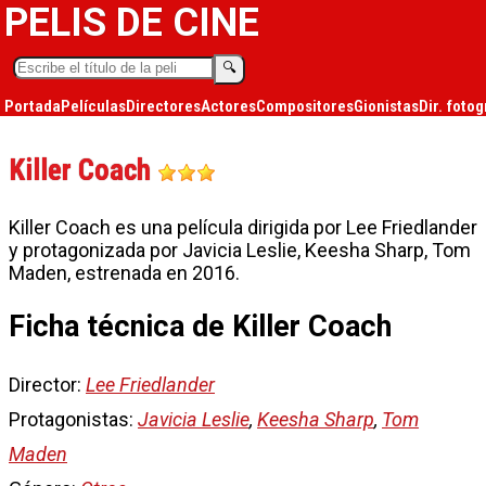
PELIS DE CINE
🔍︎
Portada
Películas
Directores
Actores
Compositores
Gionistas
Dir. fotog
Killer Coach
Killer Coach es una película dirigida por Lee Friedlander
y protagonizada por Javicia Leslie, Keesha Sharp, Tom
Maden, estrenada en 2016.
Ficha técnica de Killer Coach
Director:
Lee Friedlander
Protagonistas:
Javicia Leslie
,
Keesha Sharp
,
Tom
Maden