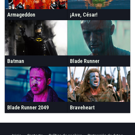
Armageddon
¡Ave, César!
Batman
Blade Runner
Blade Runner 2049
Braveheart