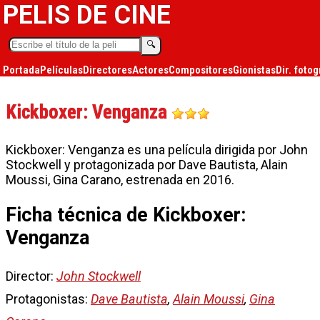
PELIS DE CINE
🔍︎
Portada
Películas
Directores
Actores
Compositores
Gionistas
Dir. fotog
Kickboxer: Venganza
Kickboxer: Venganza es una película dirigida por John
Stockwell y protagonizada por Dave Bautista, Alain
Moussi, Gina Carano, estrenada en 2016.
Ficha técnica de Kickboxer:
Venganza
Director:
John Stockwell
Protagonistas:
Dave Bautista
,
Alain Moussi
,
Gina