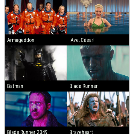
Armageddon
¡Ave, César!
Batman
Blade Runner
Blade Runner 2049
Braveheart