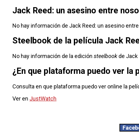
Jack Reed: un asesino entre noso
No hay información de Jack Reed: un asesino entre 
Steelbook de la película Jack Re
No hay información de la edición
steelbook
de Jack 
¿En que plataforma puedo ver la 
Consulta en que plataforma puedo ver online la pel
Ver en
JustWatch
Faceb