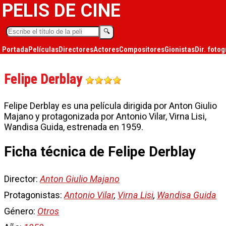
PELIS DE CINE
🔍︎
Portada
Películas
Directores
Actores
Compositores
Gionistas
Dir. fotog
Felipe Derblay
Felipe Derblay es una película dirigida por Anton Giulio
Majano y protagonizada por Antonio Vilar, Virna Lisi,
Wandisa Guida, estrenada en 1959.
Ficha técnica de Felipe Derblay
Director:
Anton Giulio Majano
Protagonistas:
Antonio Vilar
,
Virna Lisi
,
Wandisa Guida
Género:
Otros