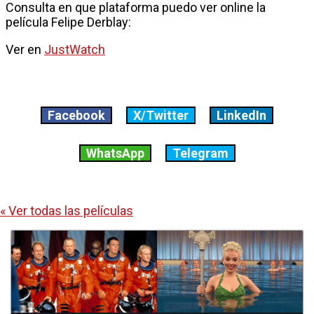
Consulta en que plataforma puedo ver online la
película Felipe Derblay:
Ver en
JustWatch
Facebook
X/Twitter
LinkedIn
WhatsApp
Telegram
« Ver todas las películas