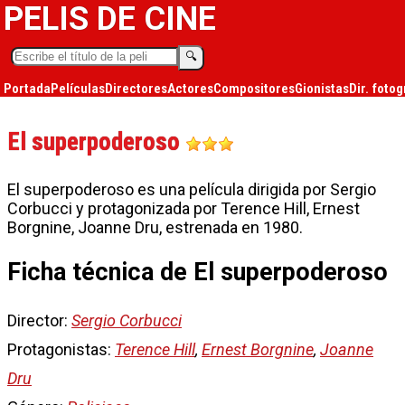
PELIS DE CINE
🔍︎
Portada
Películas
Directores
Actores
Compositores
Gionistas
Dir. fotog
El superpoderoso
El superpoderoso es una película dirigida por Sergio
Corbucci y protagonizada por Terence Hill, Ernest
Borgnine, Joanne Dru, estrenada en 1980.
Ficha técnica de El superpoderoso
Director:
Sergio Corbucci
Protagonistas:
Terence Hill
,
Ernest Borgnine
,
Joanne
Dru