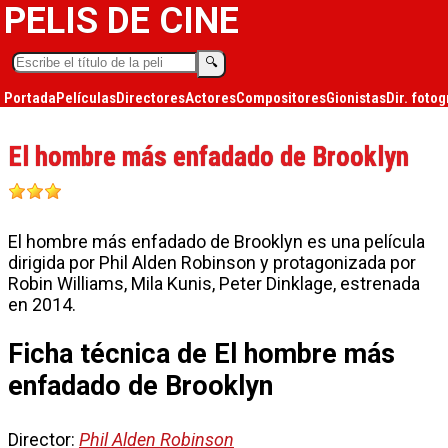
PELIS DE CINE
🔍︎
Portada
Películas
Directores
Actores
Compositores
Gionistas
Dir. fotog
El hombre más enfadado de Brooklyn
El hombre más enfadado de Brooklyn es una película
dirigida por Phil Alden Robinson y protagonizada por
Robin Williams, Mila Kunis, Peter Dinklage, estrenada
en 2014.
Ficha técnica de El hombre más
enfadado de Brooklyn
Director:
Phil Alden Robinson