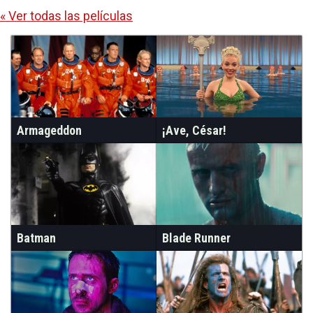
« Ver todas las películas
Armageddon
¡Ave, César!
Batman
Blade Runner