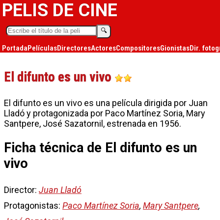
PELIS DE CINE
🔍︎
Portada
Películas
Directores
Actores
Compositores
Gionistas
Dir. fotog
El difunto es un vivo
El difunto es un vivo es una película dirigida por Juan
Lladó y protagonizada por Paco Martínez Soria, Mary
Santpere, José Sazatornil, estrenada en 1956.
Ficha técnica de El difunto es un
vivo
Director:
Juan Lladó
Protagonistas:
Paco Martínez Soria
,
Mary Santpere
,