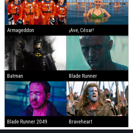
Armageddon
¡Ave, César!
Batman
Blade Runner
Blade Runner 2049
Braveheart