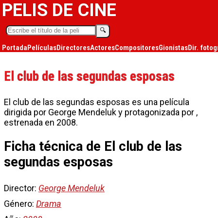
PELIS DE CINE
🔍︎
Portada
Películas
Directores
Actores
Compositores
Gionistas
Dir. fotog
El club de las segundas esposas
El club de las segundas esposas es una película
dirigida por George Mendeluk y protagonizada por ,
estrenada en 2008.
Ficha técnica de El club de las
segundas esposas
Director:
George Mendeluk
Género:
Drama