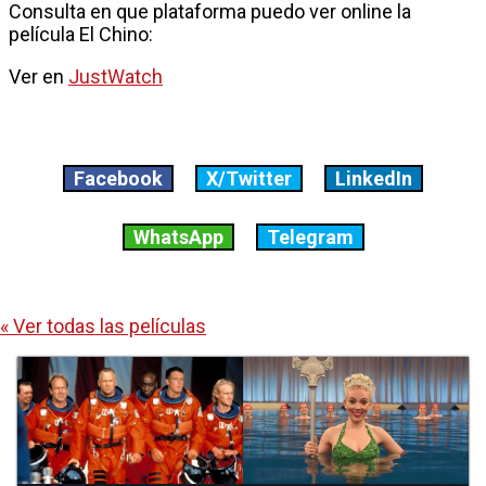
Consulta en que plataforma puedo ver online la
película El Chino:
Ver en
JustWatch
Facebook
X/Twitter
LinkedIn
WhatsApp
Telegram
« Ver todas las películas