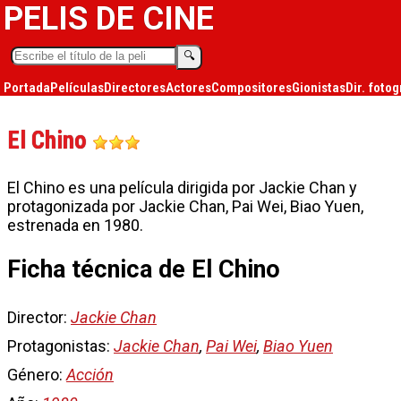
PELIS DE CINE
🔍︎
Portada
Películas
Directores
Actores
Compositores
Gionistas
Dir. fotog
El Chino
El Chino es una película dirigida por Jackie Chan y
protagonizada por Jackie Chan, Pai Wei, Biao Yuen,
estrenada en 1980.
Ficha técnica de El Chino
Director:
Jackie Chan
Protagonistas:
Jackie Chan
,
Pai Wei
,
Biao Yuen
Género:
Acción