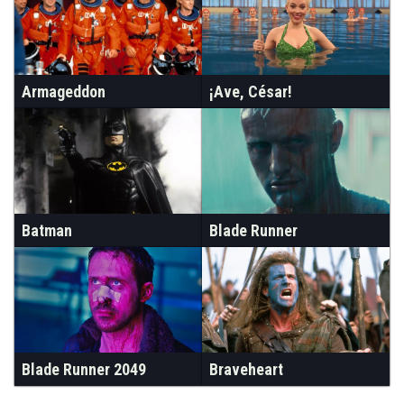
Armageddon
¡Ave, César!
Batman
Blade Runner
Blade Runner 2049
Braveheart