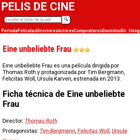
PELIS DE CINE
🔍︎
Portada
Películas
Directores
Actores
Compositores
Gionistas
Dir. fotog
Eine unbeliebte Frau
Eine unbeliebte Frau es una película dirigida por
Thomas Roth y protagonizada por Tim Bergmann,
Felicitas Woll, Ursula Karven, estrenada en 2013.
Ficha técnica de Eine unbeliebte
Frau
Director:
Thomas Roth
Protagonistas:
Tim Bergmann
,
Felicitas Woll
,
Ursula