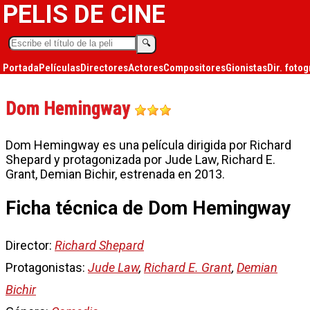
PELIS DE CINE
🔍︎
Portada
Películas
Directores
Actores
Compositores
Gionistas
Dir. fotog
Dom Hemingway
Dom Hemingway es una película dirigida por Richard
Shepard y protagonizada por Jude Law, Richard E.
Grant, Demian Bichir, estrenada en 2013.
Ficha técnica de Dom Hemingway
Director:
Richard Shepard
Protagonistas:
Jude Law
,
Richard E. Grant
,
Demian
Bichir