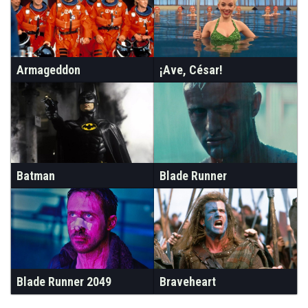
Armageddon
¡Ave, César!
Batman
Blade Runner
Blade Runner 2049
Braveheart