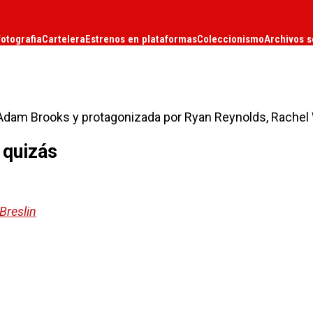
fotografia
Cartelera
Estrenos en plataformas
Coleccionismo
Archivos s
r Adam Brooks y protagonizada por Ryan Reynolds, Rachel 
 quizás
 Breslin