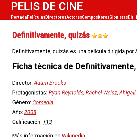
PELIS DE CINE
Portada
Películas
Directores
Actores
Compositores
Gionistas
Dir. 
Definitivamente, quizás
Definitivamente, quizás es una película dirigida po
Ficha técnica de Definitivamente,
Director:
Adam Brooks
Protagonistas:
Ryan Reynolds
,
Rachel Weisz
,
Abigail
Género:
Comedia
Año:
2008
Calificación:
+13
Más información en
Wikipedia
.