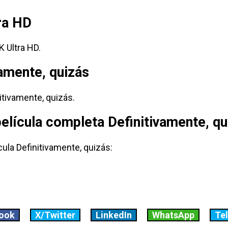
tra HD
 Ultra HD.
vamente, quizás
itivamente, quizás.
película completa Definitivamente, q
cula Definitivamente, quizás:
ook
X/Twitter
LinkedIn
WhatsApp
Te