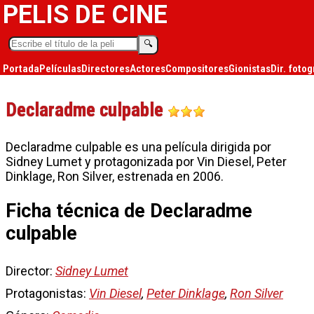
PELIS DE CINE
🔍︎
Portada
Películas
Directores
Actores
Compositores
Gionistas
Dir. fotog
Declaradme culpable
Declaradme culpable es una película dirigida por
Sidney Lumet y protagonizada por Vin Diesel, Peter
Dinklage, Ron Silver, estrenada en 2006.
Ficha técnica de Declaradme
culpable
Director:
Sidney Lumet
Protagonistas:
Vin Diesel
,
Peter Dinklage
,
Ron Silver