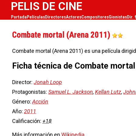
PELIS DE CINE
Portada
Películas
Directores
Actores
Compositores
Gionistas
Dir. 
Combate mortal (Arena 2011)
Combate mortal (Arena 2011) es una película dirigi
Ficha técnica de Combate mortal
Director:
Jonah Loop
Protagonistas:
Samuel L. Jackson
,
Kellan Lutz
,
John
Género:
Acción
Año:
2011
Calificación:
+18
Más información en
Wikipedia
.