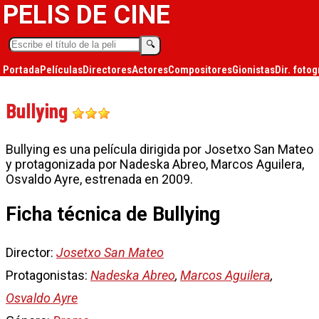
PELIS DE CINE
🔍︎
Portada
Películas
Directores
Actores
Compositores
Gionistas
Dir. fotog
Bullying
Bullying es una película dirigida por Josetxo San Mateo
y protagonizada por Nadeska Abreo, Marcos Aguilera,
Osvaldo Ayre, estrenada en 2009.
Ficha técnica de Bullying
Director:
Josetxo San Mateo
Protagonistas:
Nadeska Abreo
,
Marcos Aguilera
,
Osvaldo Ayre