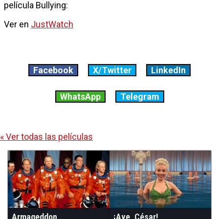
película Bullying:
Ver en
JustWatch
Facebook
X/Twitter
LinkedIn
WhatsApp
Telegram
« Ver todas las películas
Armageddon
¡Ave, César!