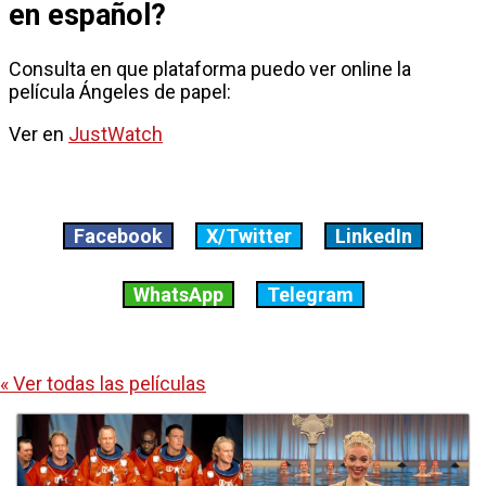
en español?
Consulta en que plataforma puedo ver online la
película Ángeles de papel:
Ver en
JustWatch
Facebook
X/Twitter
LinkedIn
WhatsApp
Telegram
« Ver todas las películas