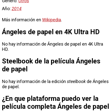
Género:
Otros
Año:
2014
Más información en
Wikipedia
.
Ángeles de papel en 4K Ultra HD
No hay información de Ángeles de papel en 4K Ultra
HD.
Steelbook de la película Ángeles
de papel
No hay información de la edición
steelbook
de Ángeles
de papel.
¿En que plataforma puedo ver la
película completa Ángeles de papel