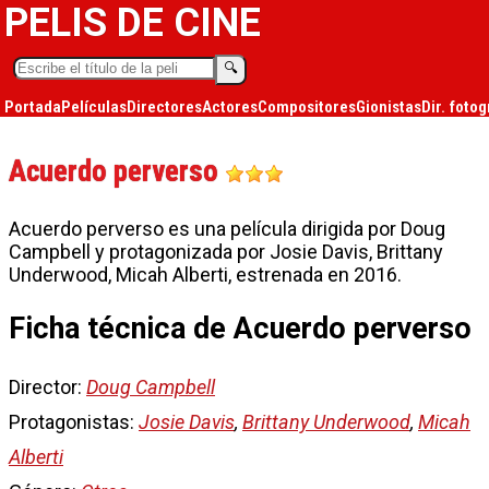
PELIS DE CINE
🔍︎
Portada
Películas
Directores
Actores
Compositores
Gionistas
Dir. fotog
Acuerdo perverso
Acuerdo perverso es una película dirigida por Doug
Campbell y protagonizada por Josie Davis, Brittany
Underwood, Micah Alberti, estrenada en 2016.
Ficha técnica de Acuerdo perverso
Director:
Doug Campbell
Protagonistas:
Josie Davis
,
Brittany Underwood
,
Micah
Alberti