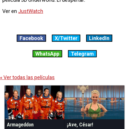
Ver en
JustWatch
Facebook
X/Twitter
LinkedIn
WhatsApp
Telegram
« Ver todas las películas
Armageddon
¡Ave, César!