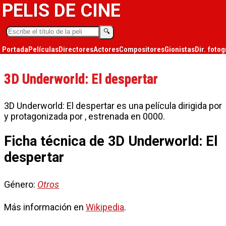
PELIS DE CINE
🔍︎
Portada
Películas
Directores
Actores
Compositores
Gionistas
Dir. fotog
3D Underworld: El despertar
3D Underworld: El despertar es una película dirigida por
y protagonizada por , estrenada en 0000.
Ficha técnica de 3D Underworld: El
despertar
Género:
Otros
Más información en
Wikipedia
.