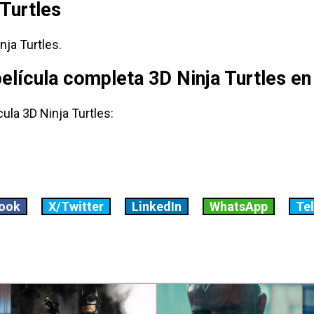
 Turtles
nja Turtles.
película completa 3D Ninja Turtles e
ula 3D Ninja Turtles:
ook
X/Twitter
LinkedIn
WhatsApp
Te