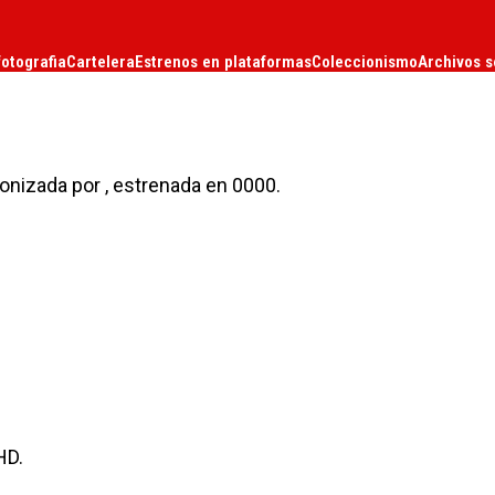
fotografia
Cartelera
Estrenos en plataformas
Coleccionismo
Archivos s
gonizada por , estrenada en 0000.
HD.