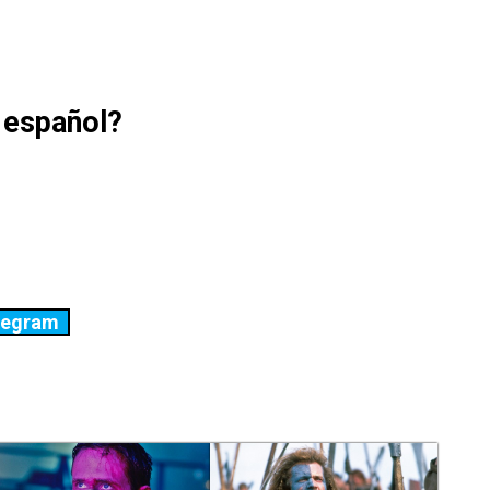
n español?
legram