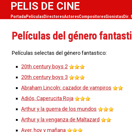
PELIS DE CINE
Portada
Películas
Directores
Actores
Compositores
Gionistas
Dir. 
Películas del género fantast
Películas selectas del género fantastico:
20th century boys 2
20th century boys 3
Abraham Lincoln: cazador de vampiros
Adiós, Caperucita Roja
Arthur y la guerra de los mundos
Arthur y la venganza de Maltazard
Ayer, hoy y mañana